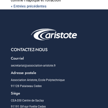
comme l’haptique et l’olfaction
« Entrées précédentes
CONTACTEZ-NOUS
Courriel
secretariat@association-aristote.fr
Adresse postale
Association Aristote, Ecole Polytechnique
91128 Palaiseau Cedex
Siège
CEA-DSI Centre de Saclay
91191 Gif-sur-Yvette Cedex