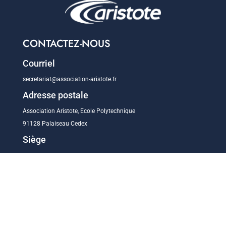
CONTACTEZ-NOUS
Courriel
secretariat@association-aristote.fr
Adresse postale
Association Aristote, Ecole Polytechnique
91128 Palaiseau Cedex
Siège
CEA-DSI Centre de Saclay
91191 Gif-sur-Yvette Cedex
TROUVEZ-NOUS