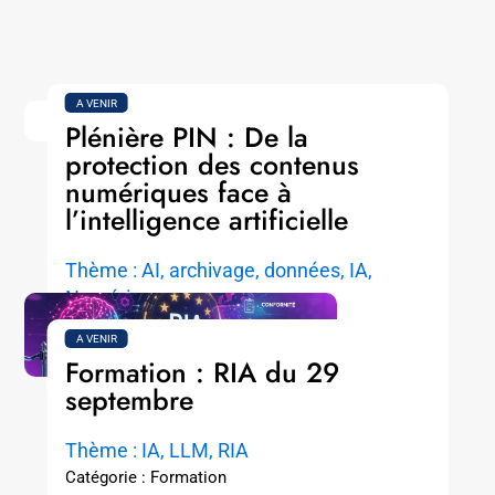
A VENIR
Plénière PIN : De la
protection des contenus
numériques face à
l’intelligence artificielle
Thème : AI, archivage, données, IA,
Numérique
Catégorie : Plénière
A VENIR
Formation : RIA du 29
LIRE LA SUITE
septembre
Thème : IA, LLM, RIA
Catégorie : Formation