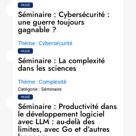
Thème : IA
PASSÉ
Séminaire : Cybersécurité :
Catégorie : Séminaire
une guerre toujours
LIRE LA SUITE
gagnable ?
Thème : Cybersécurité
Catégorie : Séminaire
PASSÉ
Séminaire : La complexité
LIRE LA SUITE
dans les sciences
Thème : Complexité
Catégorie : Séminaire
PASSÉ
LIRE LA SUITE
Séminaire : Productivité dans
le développement logiciel
avec LLM : au-delà des
limites, avec Go et d’autres