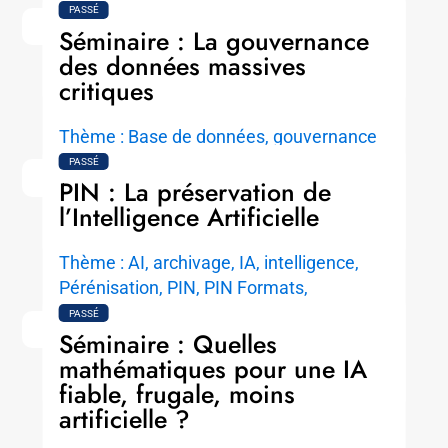
PASSÉ
LIRE LA SUITE
Séminaire : La gouvernance
des données massives
critiques
Thème : Base de données, gouvernance
Catégorie : Séminaire
PASSÉ
PIN : La préservation de
LIRE LA SUITE
l’Intelligence Artificielle
Thème : AI, archivage, IA, intelligence,
Pérénisation, PIN, PIN Formats,
préservation
PASSÉ
Séminaire : Quelles
Catégorie : Plénière
mathématiques pour une IA
LIRE LA SUITE
fiable, frugale, moins
artificielle ?