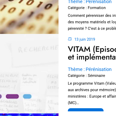
Thème : Pérénisation
Catégorie : Formation
Comment pérenniser des in
des moyens matériels et log
pérennité ? C’est à ce prob
de…
13 juin 2019
LIRE LA SUITE
VITAM (Episod
et implémenta
Thème : Pérénisation
Catégorie : Séminaire
Le programme Vitam (Valeu
aux archives pour mémoire) 
ministères : Europe et affa
(MC)…
LIRE LA SUITE