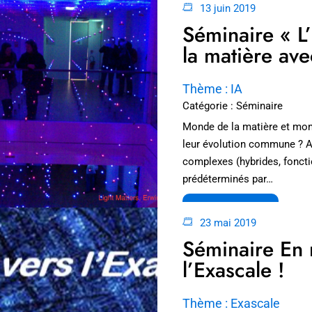
13 juin 2019
Séminaire « L
la matière avec
Thème : IA
Catégorie : Séminaire
Monde de la matière et mond
leur évolution commune ? Au
complexes (hybrides, fonctio
prédéterminés par…
LIRE LA SUITE
23 mai 2019
Séminaire En 
l’Exascale !
Thème : Exascale