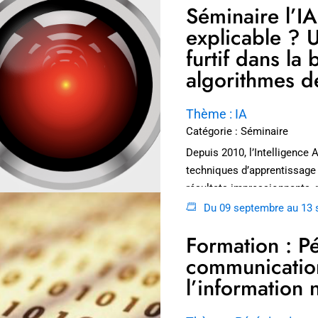
Séminaire l’IA 
explicable ? 
furtif dans la 
algorithmes de
Thème : IA
Catégorie : Séminaire
Depuis 2010, l’Intelligence A
techniques d’apprentissage
résultats impressionnants, 
domaines de la reconnaiss
Du 09 septembre au 13 
LIRE LA SUITE
Formation : Pé
communicatio
l’information