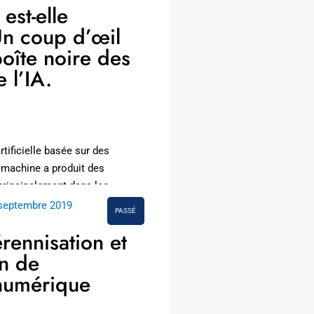
est-elle
Un coup d’œil
boîte noire des
 l’IA.
rtificielle basée sur des
 machine a produit des
principalement dans les
ance des formes et…
septembre 2019
PASSÉ
rennisation et
n de
 numérique