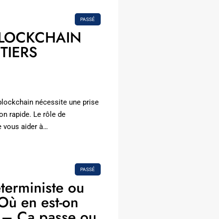
PASSÉ
BLOCKCHAIN
TIERS
 blockchain nécessite une prise
on rapide. Le rôle de
e vous aider à…
PASSÉ
erministe ou
 Où en est-on
 – Ça passe ou