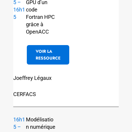
5 –
GPU d’un
16h1
code
5
Fortran HPC
grâce à
OpenACC
VOIR LA
RESSOURCE
Joeffrey Légaux
CERFACS
16h1
Modélisatio
5 –
n numérique