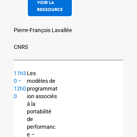
VOIR LA
RESSOURCE
Pierre-François Lavallée
CNRS
11h3
Les
0 –
modèles de
12h0
programmat
0
ion associés
à la
portabilité
de
performanc
e –