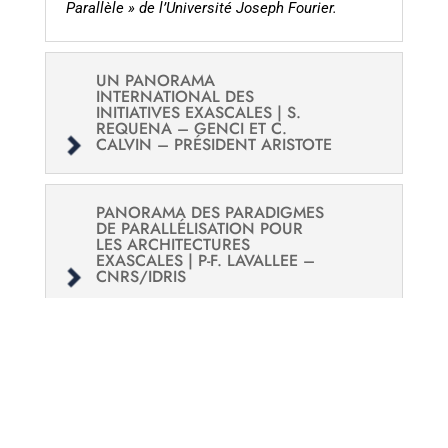
Parallèle » de l’Université Joseph Fourier.
UN PANORAMA
INTERNATIONAL DES
INITIATIVES EXASCALES | S.
REQUENA – GENCI ET C.
CALVIN – PRÉSIDENT ARISTOTE
PANORAMA DES PARADIGMES
DE PARALLÉLISATION POUR
LES ARCHITECTURES
EXASCALES | P-F. LAVALLEE –
CNRS/IDRIS
LES MODÈLES DE
PROGRAMMATION ASSOCIÉS À
LA PORTABILITÉ DE
PERFORMANCE. ÉVALUATION
DE LA BIBLIOTHÈQUE
C++/KOKKOS | P. KESTENER –
CEA/MDS