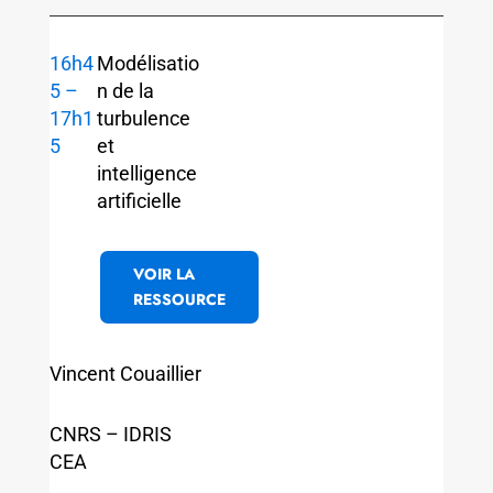
16h4
Modélisatio
5 –
n de la
17h1
turbulence
5
et
intelligence
artificielle
VOIR LA
RESSOURCE
Vincent Couaillier
CNRS – IDRIS
CEA