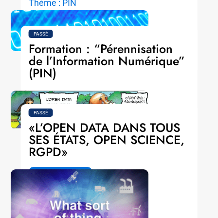
Thème : PIN
Catégorie : Formation
PASSÉ
LIRE LA SUITE
Formation : “Pérennisation
de l’Information Numérique”
(PIN)
Thème : PIN
Catégorie : Formation
PASSÉ
«L’OPEN DATA DANS TOUS
LIRE LA SUITE
SES ÉTATS, OPEN SCIENCE,
RGPD»
LIRE LA SUITE