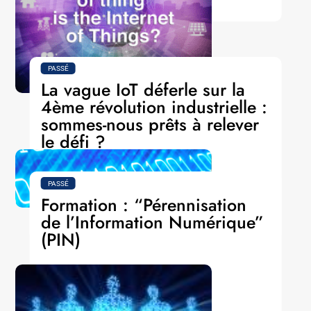
PASSÉ
La vague IoT déferle sur la
4ème révolution industrielle :
sommes-nous prêts à relever
le défi ?
Thème : IA
PASSÉ
Catégorie : Séminaire
Formation : “Pérennisation
de l’Information Numérique”
LIRE LA SUITE
(PIN)
Thème : PIN
Catégorie : Formation