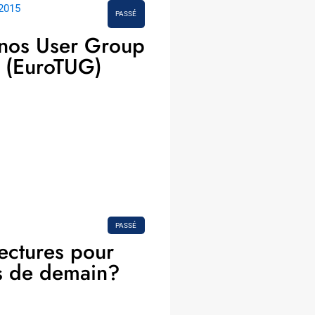
2015
PASSÉ
inos User Group
 (EuroTUG)
PASSÉ
tectures pour
ns de demain?