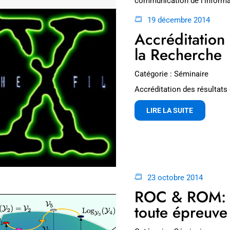
communication de l'inform
19 décembre 2014
LIRE LA SUITE
Accréditation 
la Recherche
Catégorie : Séminaire
Accréditation des résultats
LIRE LA SUITE
23 octobre 2014
ROC & ROM: L
toute épreuve