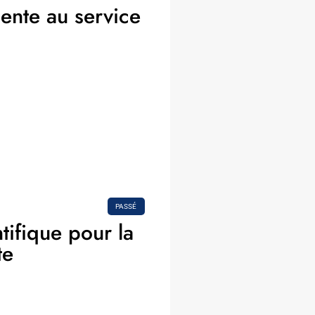
igente au service
PASSÉ
ntifique pour la
te