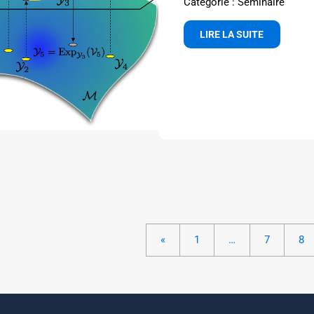
Catégorie : Séminaire
LIRE LA SUITE
«
1
…
7
8