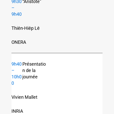
9h30
“Aristote”
–
9h40
Thiên-Hiêp Lê
ONERA
9h40
Présentatio
–
n de la
10h0
journée
0
Vivien Mallet
INRIA