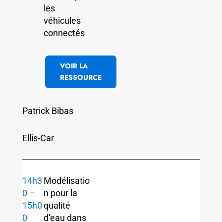
les
véhicules
connectés
VOIR LA
RESSOURCE
Patrick Bibas
Ellis-Car
14h3
Modélisatio
0 –
n pour la
15h0
qualité
0
d’eau dans