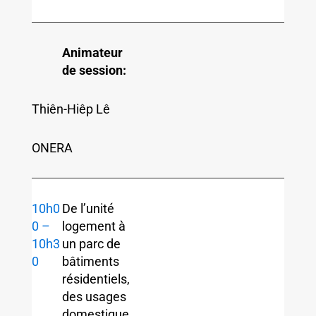
Animateur
de session:
Thiên-Hiêp Lê
ONERA
10h0
De l’unité
0 –
logement à
10h3
un parc de
0
bâtiments
résidentiels,
des usages
domestique