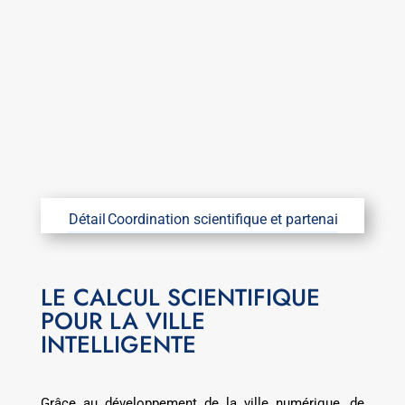
Détail
Coordination scientifique et partenaires
Coordin
LE CALCUL SCIENTIFIQUE
POUR LA VILLE
INTELLIGENTE
Grâce au développement de la ville numérique, de