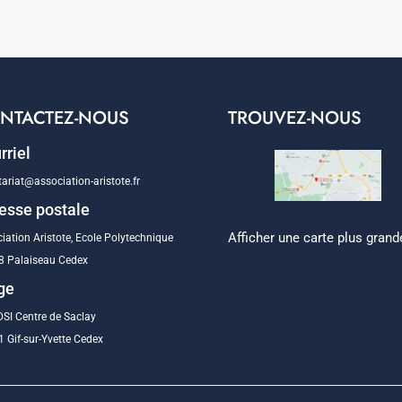
NTACTEZ-NOUS
TROUVEZ-NOUS
rriel
tariat@association-aristote.fr
esse postale
Afficher une carte plus grand
iation Aristote, Ecole Polytechnique
8 Palaiseau Cedex
ge
SI Centre de Saclay
 Gif-sur-Yvette Cedex