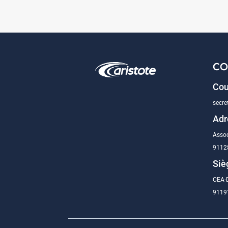
CO
Cou
secre
Adr
Assoc
9112
Siè
CEA-D
91191