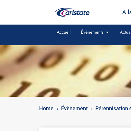
A l
Accueil
Évènements
Actual
Home
Évènement
Pérennisation 
5
5