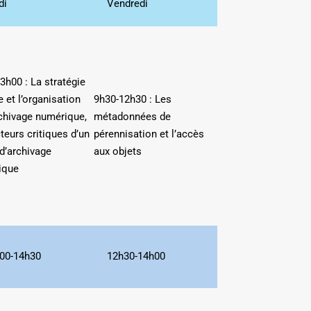
di
Vendredi
3h00 : La stratégie
e et l’organisation
9h30-12h30 : Les
rchivage numérique,
métadonnées de
cteurs critiques d’un
pérennisation et l’accès
 d’archivage
aux objets
ique
00-14h30
12h30-14h00