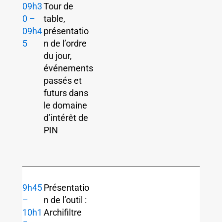
09h3
Tour de
0 –
table,
09h4
présentatio
5
n de l’ordre
du jour,
événements
passés et
futurs dans
le domaine
d’intérêt de
PIN
9h45
Présentatio
–
n de l’outil :
10h1
Archifiltre