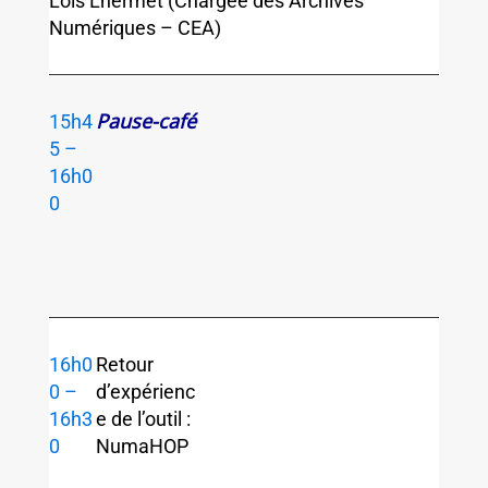
Lois Lhermet (Chargée des Archives
Numériques – CEA)
Pause-café
15h4
5 –
16h0
0
16h0
Retour
0 –
d’expérienc
16h3
e de l’outil :
0
NumaHOP