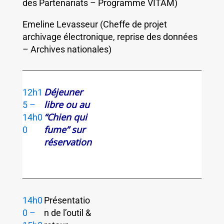
des Partenariats – Programme VITAM)
Emeline Levasseur (Cheffe de projet
archivage électronique, reprise des données
– Archives nationales)
Déjeuner
12h1
libre ou au
5 –
“Chien qui
14h0
fume” sur
0
réservation
14h0
Présentatio
0 –
n de l’outil &