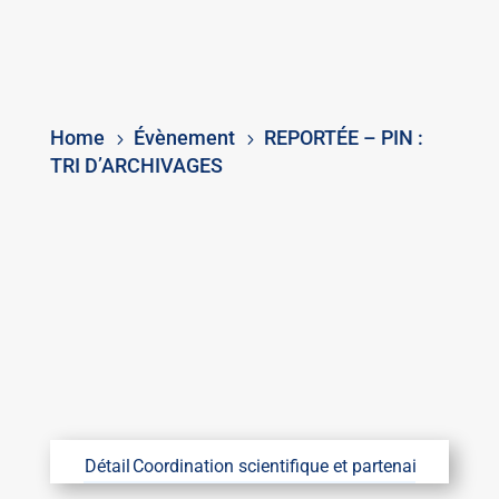
Home
Évènement
REPORTÉE – PIN :
5
5
TRI D’ARCHIVAGES
Détail
Coordination scientifique et partenaires
Coordin