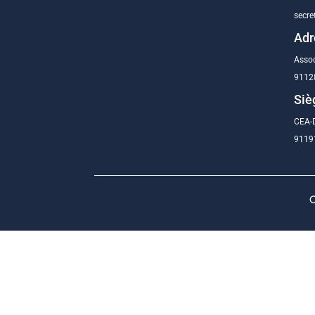
secre
Adr
Assoc
9112
Siè
CEA-D
91191
C