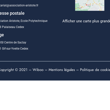
tariat@association-aristote.fr
esse postale
Afficher une carte plus grand
iation Aristote, Ecole Polytechnique
8 Palaiseau Cedex
ge
SI Centre de Saclay
 Gif-sur-Yvette Cedex
opyright © 2021 –
Wiboo
–
Mentions légales
–
Politique de cooki