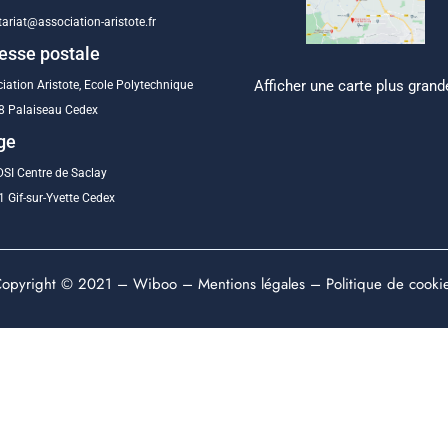
tariat@association-aristote.fr
esse postale
Afficher une carte plus grand
iation Aristote, Ecole Polytechnique
8 Palaiseau Cedex
ge
SI Centre de Saclay
 Gif-sur-Yvette Cedex
opyright © 2021 –
Wiboo
–
Mentions légales
–
Politique de cooki