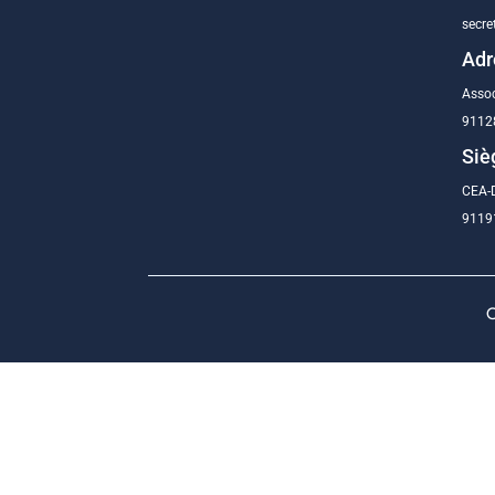
secre
Adr
Assoc
9112
Siè
CEA-D
91191
C