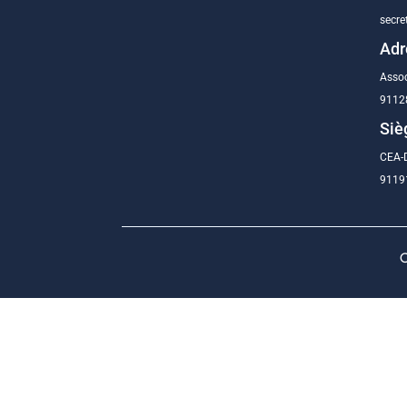
secre
Adr
Assoc
9112
Siè
CEA-D
91191
C