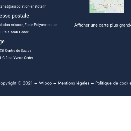
tariat@association-aristote.fr
esse postale
Afficher une carte plus grand
iation Aristote, Ecole Polytechnique
8 Palaiseau Cedex
ge
SI Centre de Saclay
 Gif-sur-Yvette Cedex
opyright © 2021 –
Wiboo
–
Mentions légales
–
Politique de cooki