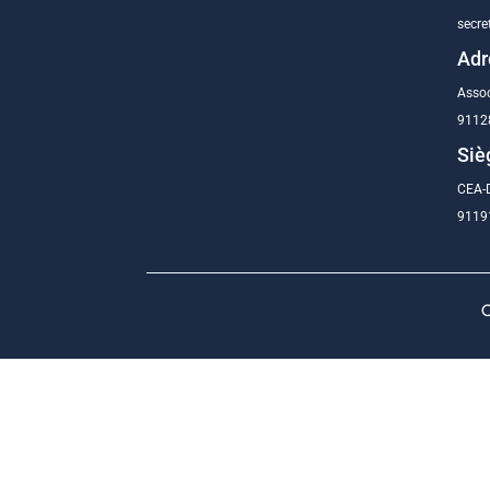
secre
Adr
Assoc
9112
Siè
CEA-D
91191
C