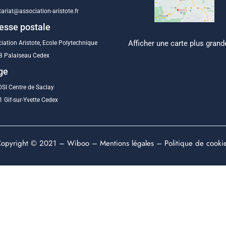
tariat@association-aristote.fr
esse postale
Afficher une carte plus grand
iation Aristote, Ecole Polytechnique
8 Palaiseau Cedex
ge
SI Centre de Saclay
 Gif-sur-Yvette Cedex
opyright © 2021 –
Wiboo
–
Mentions légales
–
Politique de cooki