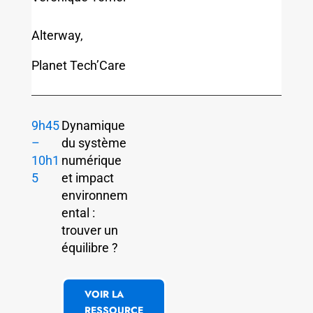
Alterway,
Planet Tech’Care
9h45
Dynamique
–
du système
10h1
numérique
5
et impact
environnem
ental :
trouver un
équilibre ?
VOIR LA
RESSOURCE