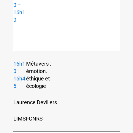
0 –
16h1
0
16h1
Métavers :
0 –
émotion,
16h4
éthique et
5
écologie
Laurence Devillers
LIMSI-CNRS