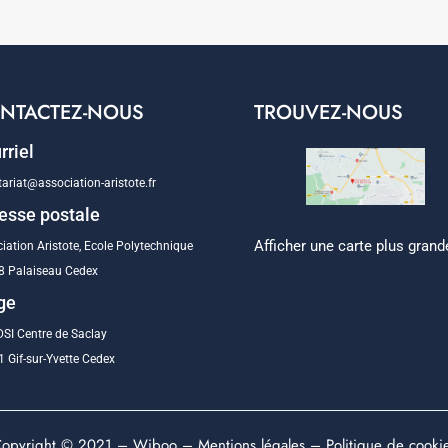
NTACTEZ-NOUS
TROUVEZ-NOUS
rriel
tariat@association-aristote.fr
esse postale
Afficher une carte plus grand
iation Aristote, Ecole Polytechnique
8 Palaiseau Cedex
ge
SI Centre de Saclay
 Gif-sur-Yvette Cedex
opyright © 2021 –
Wiboo
–
Mentions légales
–
Politique de cooki