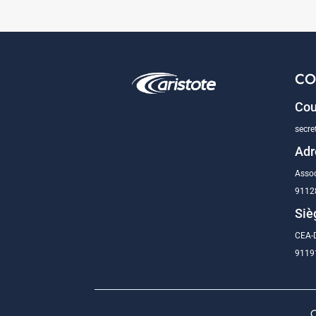
CO
Cou
secre
Adr
Assoc
9112
Siè
CEA-D
91191
C