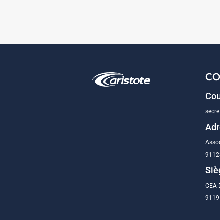
CO
Cou
secre
Adr
Assoc
9112
Siè
CEA-D
91191