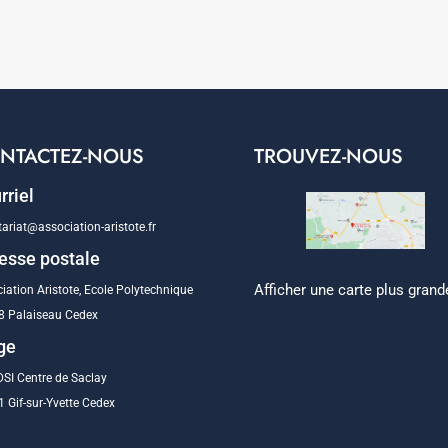
NTACTEZ-NOUS
TROUVEZ-NOUS
rriel
tariat@association-aristote.fr
esse postale
Afficher une carte plus grand
iation Aristote, Ecole Polytechnique
8 Palaiseau Cedex
ge
SI Centre de Saclay
 Gif-sur-Yvette Cedex