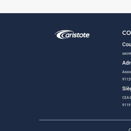
CO
Cou
secre
Adr
Assoc
9112
Siè
CEA-D
91191
C