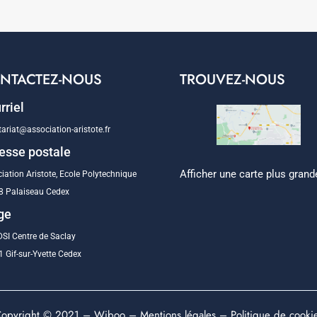
NTACTEZ-NOUS
TROUVEZ-NOUS
rriel
tariat@association-aristote.fr
esse postale
Afficher une carte plus grand
iation Aristote, Ecole Polytechnique
8 Palaiseau Cedex
ge
SI Centre de Saclay
 Gif-sur-Yvette Cedex
opyright © 2021 –
Wiboo
–
Mentions légales
–
Politique de cooki