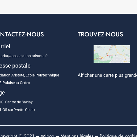
NTACTEZ-NOUS
TROUVEZ-NOUS
rriel
tariat@association-aristote.fr
esse postale
Afficher une carte plus grand
iation Aristote, Ecole Polytechnique
8 Palaiseau Cedex
ge
SI Centre de Saclay
 Gif-sur-Yvette Cedex
opyright © 2021 –
Wiboo
–
Mentions légales
–
Politique de cooki