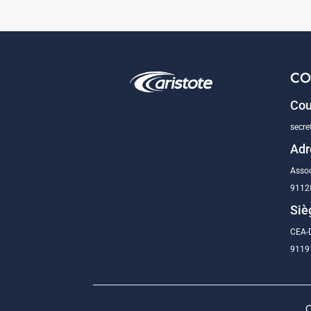
CO
Cou
secre
Adr
Assoc
9112
Siè
CEA-D
91191
C