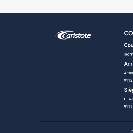
CO
Cou
secre
Adr
Assoc
9112
Siè
CEA-D
91191
C