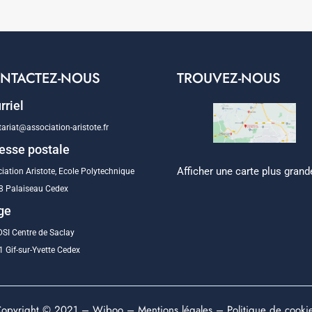
NTACTEZ-NOUS
TROUVEZ-NOUS
rriel
tariat@association-aristote.fr
esse postale
Afficher une carte plus grand
iation Aristote, Ecole Polytechnique
8 Palaiseau Cedex
ge
SI Centre de Saclay
 Gif-sur-Yvette Cedex
opyright © 2021 –
Wiboo
–
Mentions légales
–
Politique de cooki