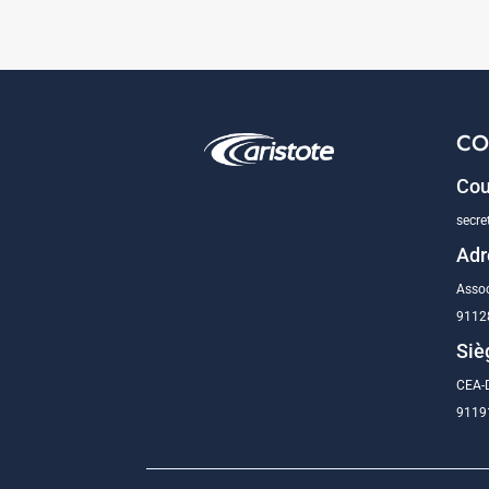
CO
Cou
secre
Adr
Assoc
9112
Siè
CEA-D
91191