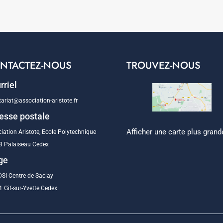
NTACTEZ-NOUS
TROUVEZ-NOUS
rriel
tariat@association-aristote.fr
esse postale
Afficher une carte plus grand
iation Aristote, Ecole Polytechnique
8 Palaiseau Cedex
ge
SI Centre de Saclay
 Gif-sur-Yvette Cedex