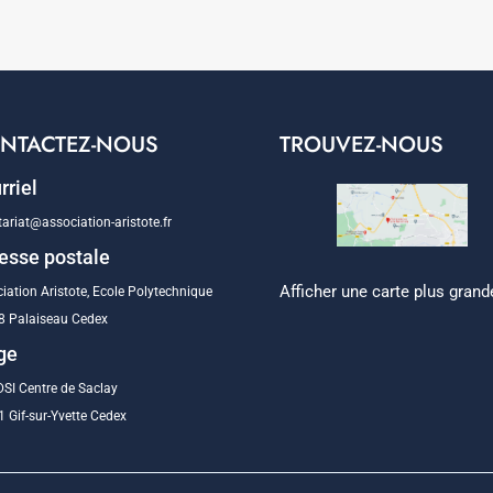
NTACTEZ-NOUS
TROUVEZ-NOUS
rriel
tariat@association-aristote.fr
esse postale
Afficher une carte plus grand
iation Aristote, Ecole Polytechnique
8 Palaiseau Cedex
ge
SI Centre de Saclay
 Gif-sur-Yvette Cedex