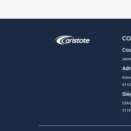
CO
Cou
secre
Adr
Assoc
9112
Siè
CEA-D
91191