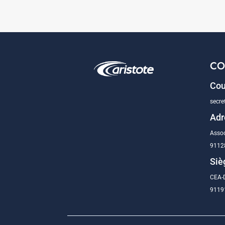
CO
Cou
secre
Adr
Assoc
9112
Siè
CEA-D
91191