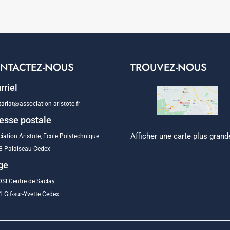
NTACTEZ-NOUS
TROUVEZ-NOUS
rriel
tariat@association-aristote.fr
esse postale
Afficher une carte plus grand
iation Aristote, Ecole Polytechnique
8 Palaiseau Cedex
ge
SI Centre de Saclay
 Gif-sur-Yvette Cedex