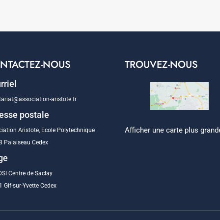
NTACTEZ-NOUS
TROUVEZ-NOUS
rriel
tariat@association-aristote.fr
esse postale
Afficher une carte plus grand
iation Aristote, Ecole Polytechnique
8 Palaiseau Cedex
ge
SI Centre de Saclay
 Gif-sur-Yvette Cedex