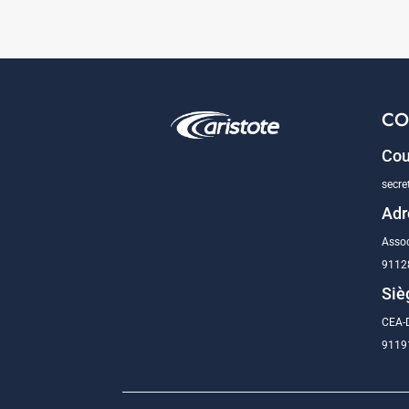
CO
Cou
secre
Adr
Assoc
9112
Siè
CEA-D
91191