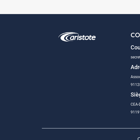
CO
Cou
secre
Adr
Assoc
9112
Siè
CEA-D
91191
C