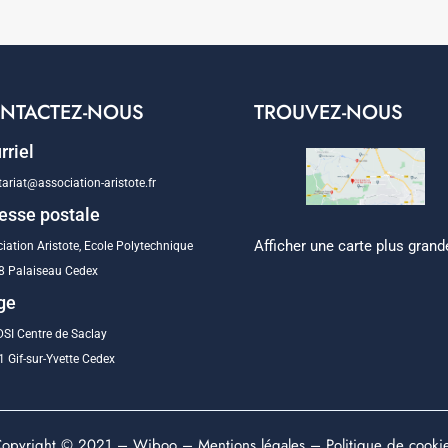
NTACTEZ-NOUS
TROUVEZ-NOUS
rriel
tariat@association-aristote.fr
esse postale
Afficher une carte plus grand
iation Aristote, Ecole Polytechnique
8 Palaiseau Cedex
ge
SI Centre de Saclay
 Gif-sur-Yvette Cedex
opyright © 2021 –
Wiboo
–
Mentions légales
–
Politique de cooki