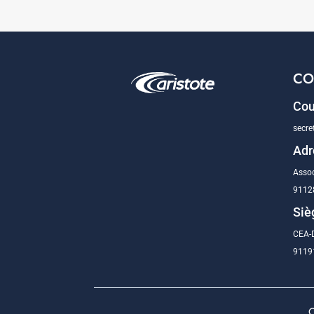
CO
Cou
secre
Adr
Assoc
9112
Siè
CEA-D
91191
C