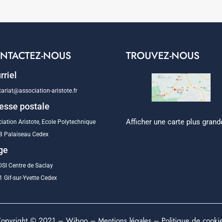
NTACTEZ-NOUS
TROUVEZ-NOUS
rriel
tariat@association-aristote.fr
esse postale
Afficher une carte plus grand
iation Aristote, Ecole Polytechnique
8 Palaiseau Cedex
ge
SI Centre de Saclay
 Gif-sur-Yvette Cedex
opyright © 2021 –
Wiboo
–
Mentions légales
–
Politique de cooki