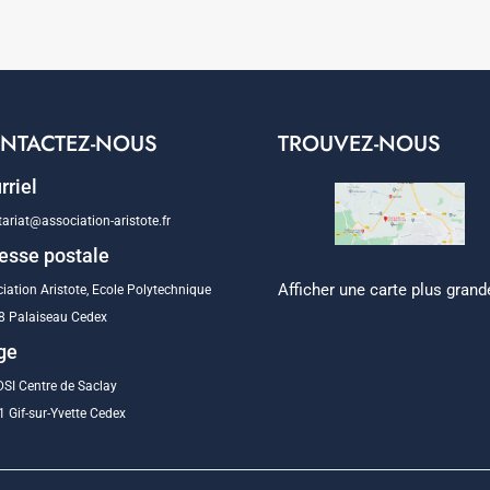
NTACTEZ-NOUS
TROUVEZ-NOUS
rriel
tariat@association-aristote.fr
esse postale
Afficher une carte plus grand
iation Aristote, Ecole Polytechnique
8 Palaiseau Cedex
ge
SI Centre de Saclay
 Gif-sur-Yvette Cedex