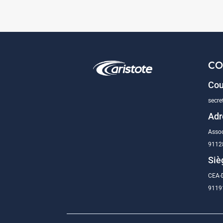
CO
Cou
secre
Adr
Assoc
9112
Siè
CEA-D
91191