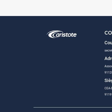
CO
Cou
secre
Adr
Assoc
9112
Siè
CEA-D
91191