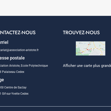
NTACTEZ-NOUS
TROUVEZ-NOUS
rriel
tariat@association-aristote.fr
esse postale
Afficher une carte plus grand
iation Aristote, Ecole Polytechnique
8 Palaiseau Cedex
ge
SI Centre de Saclay
 Gif-sur-Yvette Cedex