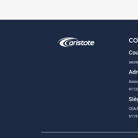
CO
Cou
secre
Adr
Assoc
9112
Siè
CEA-D
91191