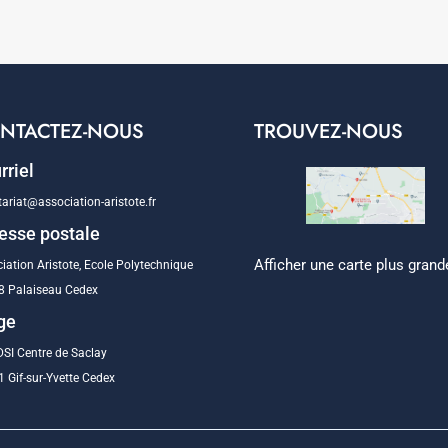
NTACTEZ-NOUS
TROUVEZ-NOUS
rriel
tariat@association-aristote.fr
esse postale
Afficher une carte plus grand
iation Aristote, Ecole Polytechnique
8 Palaiseau Cedex
ge
SI Centre de Saclay
 Gif-sur-Yvette Cedex