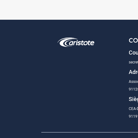
CO
Cou
secre
Adr
Assoc
9112
Siè
CEA-D
91191