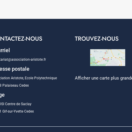
NTACTEZ-NOUS
TROUVEZ-NOUS
rriel
tariat@association-aristote.fr
esse postale
Afficher une carte plus grand
iation Aristote, Ecole Polytechnique
8 Palaiseau Cedex
ge
SI Centre de Saclay
 Gif-sur-Yvette Cedex