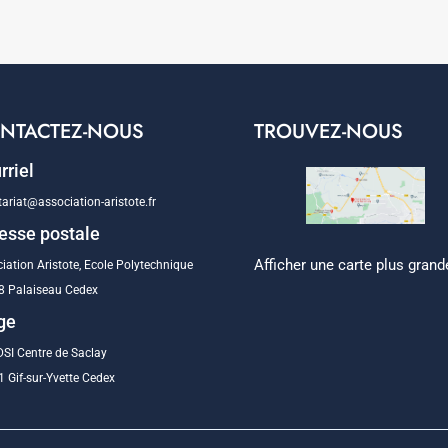
NTACTEZ-NOUS
TROUVEZ-NOUS
rriel
tariat@association-aristote.fr
esse postale
Afficher une carte plus grand
iation Aristote, Ecole Polytechnique
8 Palaiseau Cedex
ge
SI Centre de Saclay
 Gif-sur-Yvette Cedex