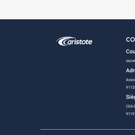
CO
Cou
secre
Adr
Assoc
9112
Siè
CEA-D
91191