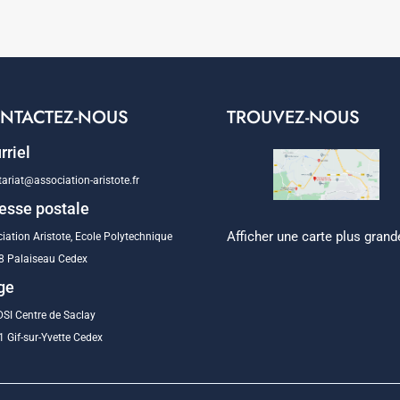
NTACTEZ-NOUS
TROUVEZ-NOUS
rriel
tariat@association-aristote.fr
esse postale
Afficher une carte plus grand
iation Aristote, Ecole Polytechnique
8 Palaiseau Cedex
ge
SI Centre de Saclay
 Gif-sur-Yvette Cedex