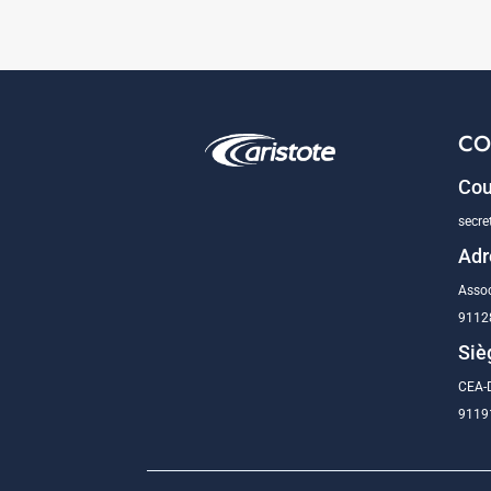
CO
Cou
secre
Adr
Assoc
9112
Siè
CEA-D
91191