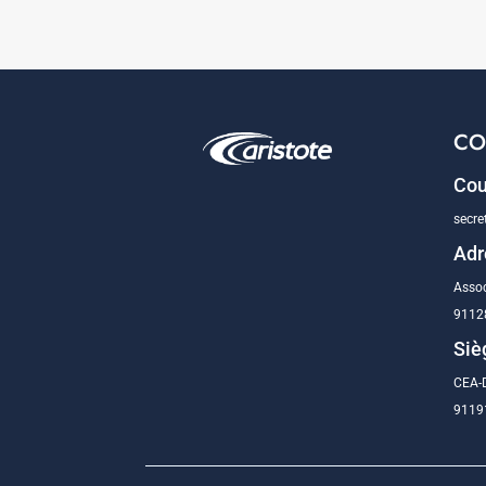
CO
Cou
secre
Adr
Assoc
9112
Siè
CEA-D
91191