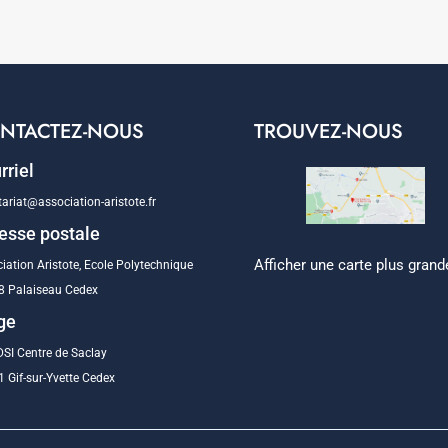
NTACTEZ-NOUS
TROUVEZ-NOUS
rriel
tariat@association-aristote.fr
esse postale
Afficher une carte plus grand
iation Aristote, Ecole Polytechnique
8 Palaiseau Cedex
ge
SI Centre de Saclay
 Gif-sur-Yvette Cedex