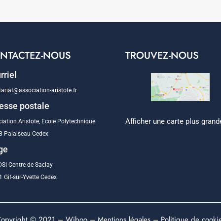
NTACTEZ-NOUS
TROUVEZ-NOUS
rriel
tariat@association-aristote.fr
esse postale
Afficher une carte plus grand
iation Aristote, Ecole Polytechnique
8 Palaiseau Cedex
ge
SI Centre de Saclay
 Gif-sur-Yvette Cedex
opyright © 2021 –
Wiboo
–
Mentions légales
–
Politique de cooki