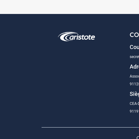
CO
Cou
secre
Adr
Assoc
9112
Siè
CEA-D
91191
C