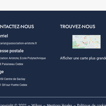
NTACTEZ-NOUS
TROUVEZ-NOUS
rriel
tariat@association-aristote.fr
esse postale
Afficher une carte plus grand
iation Aristote, Ecole Polytechnique
8 Palaiseau Cedex
ge
SI Centre de Saclay
 Gif-sur-Yvette Cedex
opyright © 2021 –
Wiboo
–
Mentions légales
–
Politique de cooki