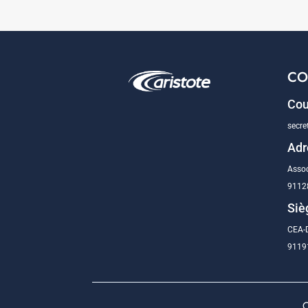
CO
Cou
secre
Adr
Assoc
9112
Siè
CEA-D
91191
C