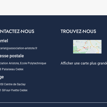
NTACTEZ-NOUS
TROUVEZ-NOUS
rriel
tariat@association-aristote.fr
esse postale
Afficher une carte plus grand
iation Aristote, Ecole Polytechnique
8 Palaiseau Cedex
ge
SI Centre de Saclay
 Gif-sur-Yvette Cedex