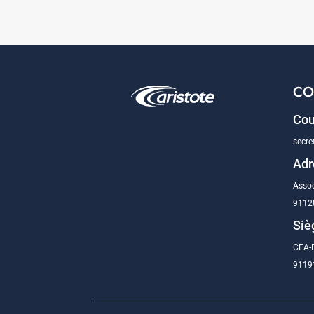
CO
Cou
secre
Adr
Assoc
9112
Siè
CEA-D
91191