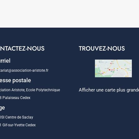
NTACTEZ-NOUS
TROUVEZ-NOUS
rriel
tariat@association-aristote.fr
esse postale
Afficher une carte plus grand
iation Aristote, Ecole Polytechnique
8 Palaiseau Cedex
ge
SI Centre de Saclay
 Gif-sur-Yvette Cedex