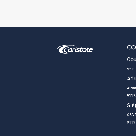
CO
Cou
secre
Adr
Assoc
9112
Siè
CEA-D
91191