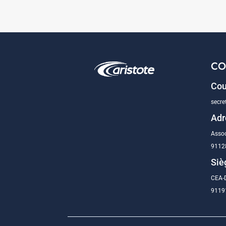
CO
Cou
secre
Adr
Assoc
9112
Siè
CEA-D
91191