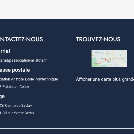
NTACTEZ-NOUS
TROUVEZ-NOUS
rriel
tariat@association-aristote.fr
esse postale
Afficher une carte plus grand
iation Aristote, Ecole Polytechnique
8 Palaiseau Cedex
ge
SI Centre de Saclay
 Gif-sur-Yvette Cedex