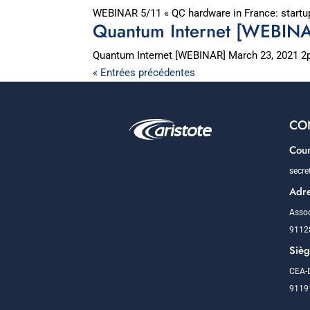
WEBINAR 5/11 « QC hardware in France: startup
Quantum Internet [WEBIN
Quantum Internet [WEBINAR] March 23, 2021 
« Entrées précédentes
CO
Cour
secre
Adre
Assoc
9112
Siè
CEA-D
91191