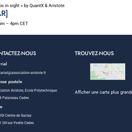
s in sight » by QuantX & Aristote
AR]
2pm – 4pm CET
NTACTEZ-NOUS
TROUVEZ-NOUS
riel
tariat@association-aristote.fr
sse postale
iation Aristote, Ecole Polytechnique
Afficher une carte plus grand
8 Palaiseau Cedex
ge
SI Centre de Saclay
 Gif-sur-Yvette Cedex