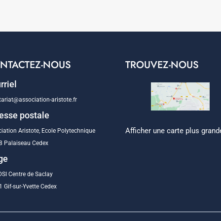
NTACTEZ-NOUS
TROUVEZ-NOUS
rriel
tariat@association-aristote.fr
esse postale
Afficher une carte plus grand
iation Aristote, Ecole Polytechnique
8 Palaiseau Cedex
ge
SI Centre de Saclay
 Gif-sur-Yvette Cedex