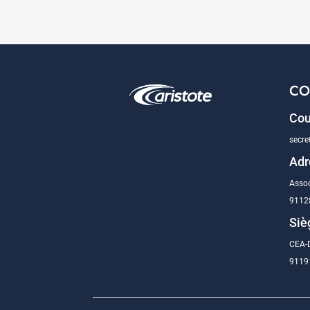
CO
Cou
secre
Adr
Assoc
9112
Siè
CEA-D
91191