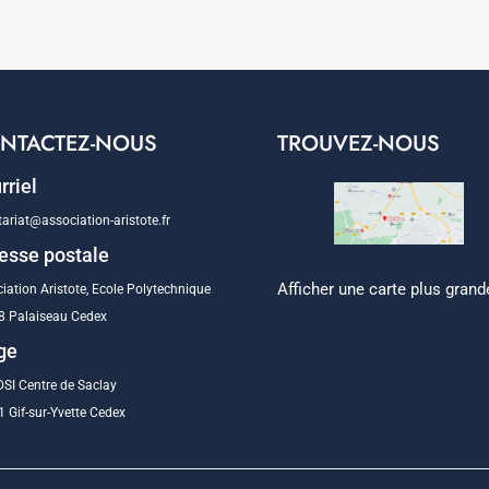
NTACTEZ-NOUS
TROUVEZ-NOUS
rriel
tariat@association-aristote.fr
esse postale
Afficher une carte plus grand
iation Aristote, Ecole Polytechnique
8 Palaiseau Cedex
ge
SI Centre de Saclay
 Gif-sur-Yvette Cedex