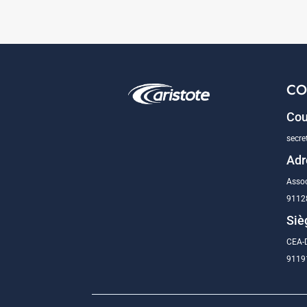
CO
Cou
secre
Adr
Assoc
9112
Siè
CEA-D
91191