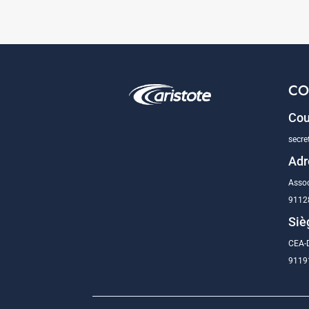
CO
Cou
secre
Adr
Assoc
9112
Siè
CEA-D
91191