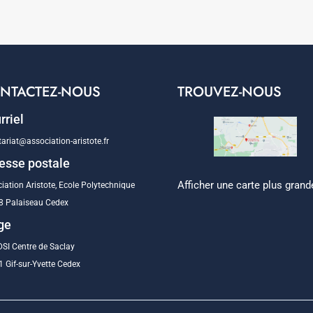
NTACTEZ-NOUS
TROUVEZ-NOUS
rriel
tariat@association-aristote.fr
esse postale
Afficher une carte plus grand
iation Aristote, Ecole Polytechnique
8 Palaiseau Cedex
ge
SI Centre de Saclay
 Gif-sur-Yvette Cedex