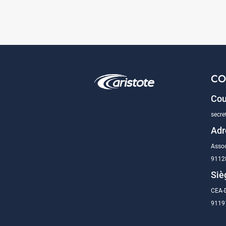
CO
Cou
secre
Adr
Assoc
9112
Siè
CEA-D
91191