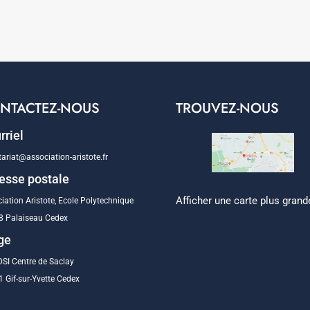
NTACTEZ-NOUS
TROUVEZ-NOUS
rriel
tariat@association-aristote.fr
esse postale
Afficher une carte plus grand
iation Aristote, Ecole Polytechnique
8 Palaiseau Cedex
ge
SI Centre de Saclay
 Gif-sur-Yvette Cedex