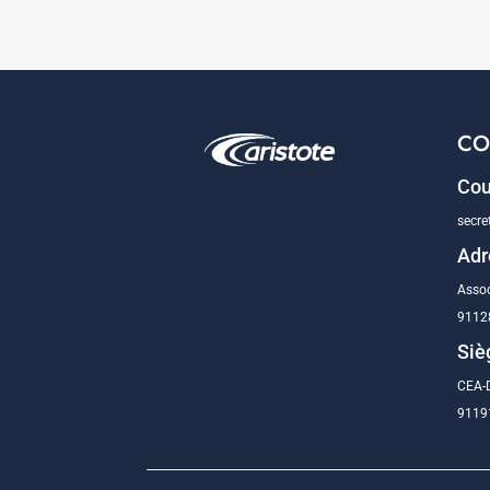
CO
Cou
secre
Adr
Assoc
9112
Siè
CEA-D
91191