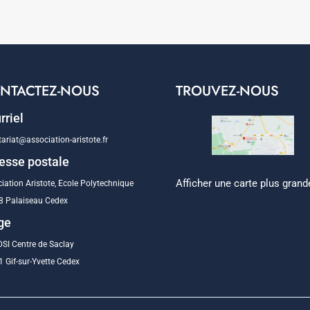
NTACTEZ-NOUS
TROUVEZ-NOUS
rriel
tariat@association-aristote.fr
esse postale
Afficher une carte plus grand
iation Aristote, Ecole Polytechnique
8 Palaiseau Cedex
ge
SI Centre de Saclay
 Gif-sur-Yvette Cedex