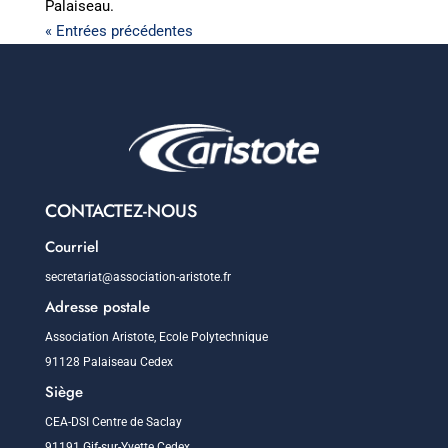
Palaiseau.
« Entrées précédentes
CONTACTEZ-NOUS
Courriel
secretariat@association-aristote.fr
Adresse postale
Association Aristote, Ecole Polytechnique
91128 Palaiseau Cedex
Siège
CEA-DSI Centre de Saclay
91191 Gif-sur-Yvette Cedex