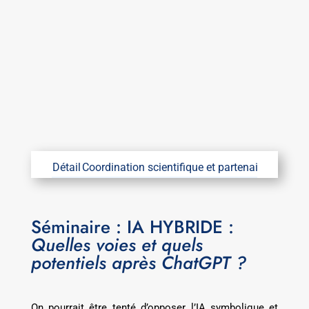
Détail
Coordination scientifique et partenaires
Coordin
Séminaire : IA HYBRIDE :
Quelles voies et quels
potentiels après ChatGPT ?
On pourrait être tenté d’opposer l’IA symbolique et