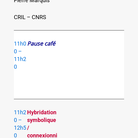
Pierre Marquis
CRIL – CNRS
Pause café
11h0
0 –
11h2
0
11h2
Hybridation
0 –
symbolique
12h5
/
0
connexionni