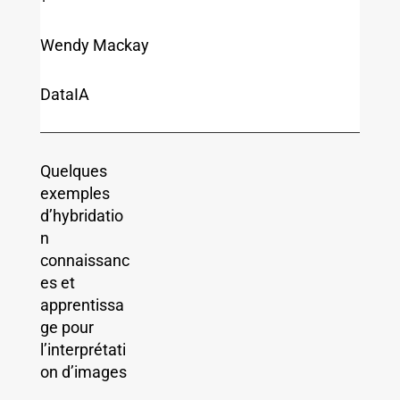
Wendy Mackay
DataIA
Quelques
exemples
d’hybridatio
n
connaissanc
es et
apprentissa
ge pour
l’interprétati
on d’images