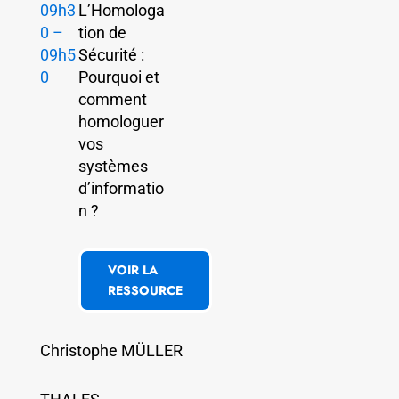
09h3
L’Homologa
0 –
tion de
09h5
Sécurité :
0
Pourquoi et
comment
homologuer
vos
systèmes
d’informatio
n ?
VOIR LA
RESSOURCE
Christophe MÜLLER