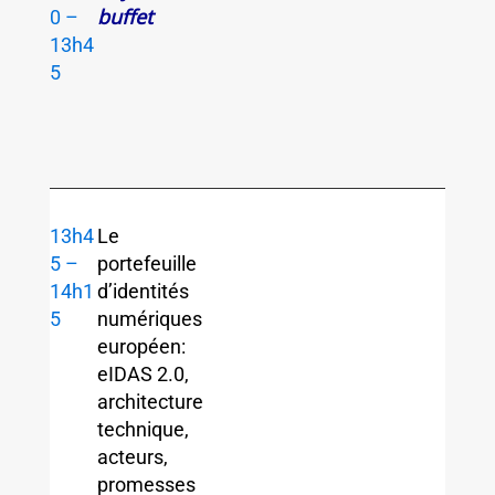
buffet
0 –
13h4
5
13h4
Le
5 –
portefeuille
14h1
d’identités
5
numériques
européen:
eIDAS 2.0,
architecture
technique,
acteurs,
promesses