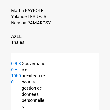
Martin RAYROLE
Yolande LESUEUR
Narisoa RAMAROSY
AXEL
Thales
09h3
Gouvernanc
0 –
e et
10h0
architecture
0
pour la
gestion de
données
personnelle
s