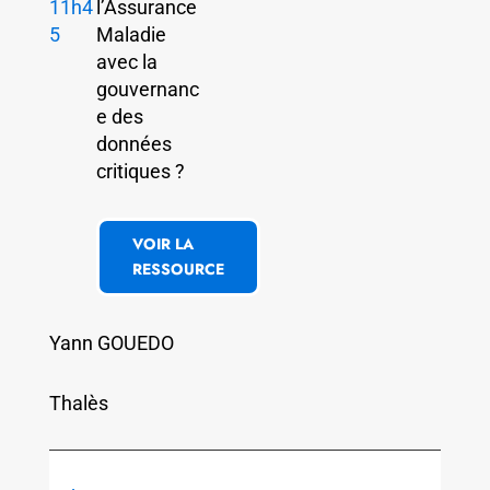
11h4
l’Assurance
5
Maladie
avec la
gouvernanc
e des
données
critiques ?
VOIR LA
RESSOURCE
Yann GOUEDO
Thalès