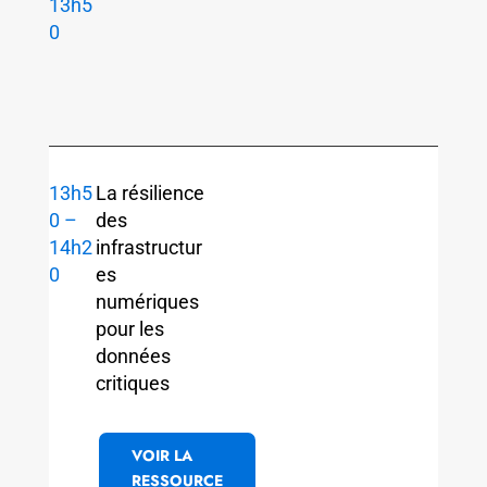
13h5
0
13h5
La résilience
0 –
des
14h2
infrastructur
0
es
numériques
pour les
données
critiques
VOIR LA
RESSOURCE