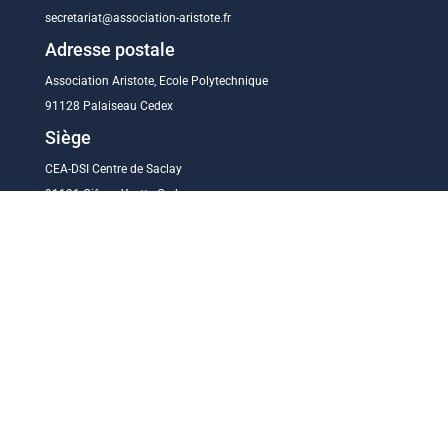
secretariat@association-aristote.fr
Adresse postale
Association Aristote, Ecole Polytechnique
91128 Palaiseau Cedex
Siège
CEA-DSI Centre de Saclay
91191 Gif-sur-Yvette Cedex
TROUVEZ-NOUS
Afficher une carte plus grande